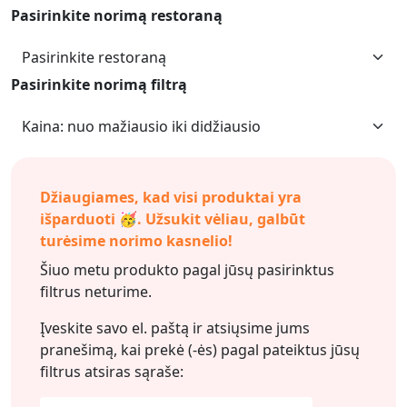
Pasirinkite norimą restoraną
Pasirinkite norimą filtrą
Džiaugiames, kad visi produktai yra
išparduoti 🥳. Užsukit vėliau, galbūt
turėsime norimo kasnelio!
Šiuo metu produkto pagal jūsų pasirinktus
filtrus neturime.
Įveskite savo el. paštą ir atsiųsime jums
pranešimą, kai prekė (-ės) pagal pateiktus jūsų
filtrus
atsiras sąraše: