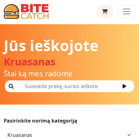
Jūs ieškojote
Kruasanas
Štai ką mes radome
Pasirinkite norimą kategoriją